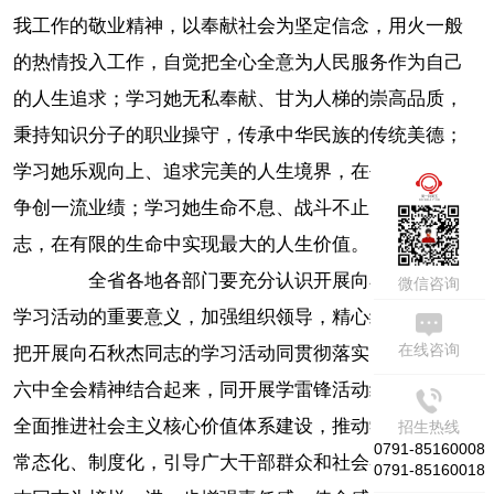
我工作的敬业精神，以奉献社会为坚定信念，用火一般
的热情投入工作，自觉把全心全意为人民服务作为自己
的人生追求；学习她无私奉献、甘为人梯的崇高品质，
秉持知识分子的职业操守，传承中华民族的传统美德；
学习她乐观向上、追求完美的人生境界，在平凡的岗位
周一到周五
争创一流业绩；学习她生命不息、战斗不止的坚强意
09:00-17:30
志，在有限的生命中实现最大的人生价值。
全省各地各部门要充分认识开展向石秋杰同志
微信咨询
学习活动的重要意义，加强组织领导，精心组织实施，
在线咨询
把开展向石秋杰同志的学习活动同贯彻落实党的十七届
六中全会精神结合起来，同开展学雷锋活动结合起来，
全面推进社会主义核心价值体系建设，推动学雷锋活动
招生热线
0791-85160008
常态化、制度化，引导广大干部群众和社会各界以石秋
0791-85160018