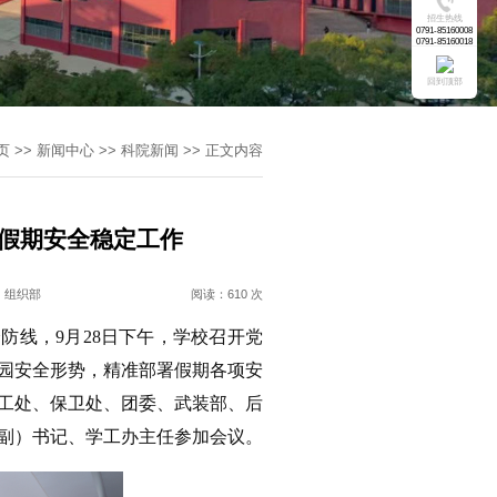
招生热线
0791-85160008
0791-85160018
回到顶部
页
>>
新闻中心
>>
科院新闻
>>
正文内容
假期安全稳定工作
：组织部
阅读：
610 次
防线，9月28日下午，学校召开党
园安全形势，精准部署假期各项安
工处、保卫处、团委、武装部、后
副）书记、学工办主任参加会议。