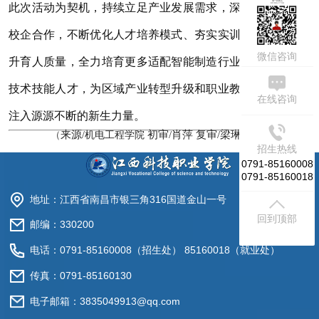
周一到周五
此次活动为契机，持续立足产业发展需求，深化产教融合、
09:00-17:30
校企合作，不断优化人才培养模式、夯实实训教学根基、提
微信咨询
升育人质量，全力培育更多适配智能制造行业发展的高素质
技术技能人才，为区域产业转型升级和职业教育高质量发展
在线咨询
注入源源不断的新生力量。
来源
初审/肖萍 复审/梁琳 终审/郑建波
（
/机
电工程学院
）
招生热线
0791-85160008
0791-85160018
地址：江西省南昌市银三角316国道金山一号
回到顶部
邮编：330200
电话：0791-85160008（招生处） 85160018（就业处）
传真：0791-85160130
电子邮箱：3835049913@qq.com