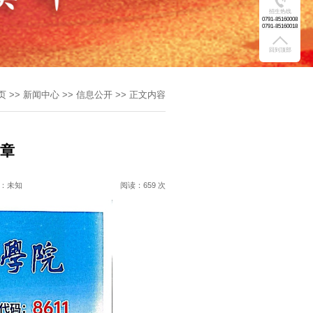
招生热线
0791-85160008
0791-85160018
回到顶部
页
>>
新闻中心
>>
信息公开
>>
正文内容
简章
：未知
阅读：
659 次