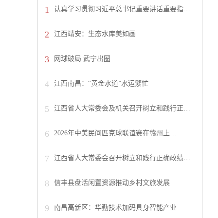
1
认真学习贯彻习近平总书记重要讲话重要指…
2
江西靖安：生态水库美如画
3
网球破局 武宁出圈
4
江西南昌：“黄金水道”水运繁忙
5
江西省人大常委会及机关召开树立和践行正…
6
2026年中美民间匹克球联谊赛在赣州上…
7
江西省人大常委会召开树立和践行正确政绩…
8
信丰县盘活闲置资源推动乡村文旅发展
9
南昌高新区：华勤技术加码具身智能产业