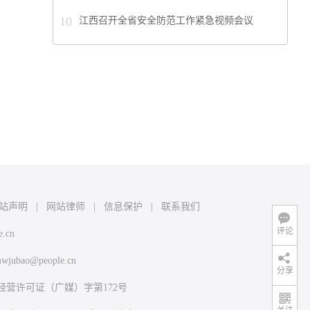
10
江西召开全省安全防范工作紧急视频会议
站声明
|
网站律师
|
信息保护
|
联系我们
评论
e.cn
wjubao@people.cn
分享
经营许可证（广媒）字第172号