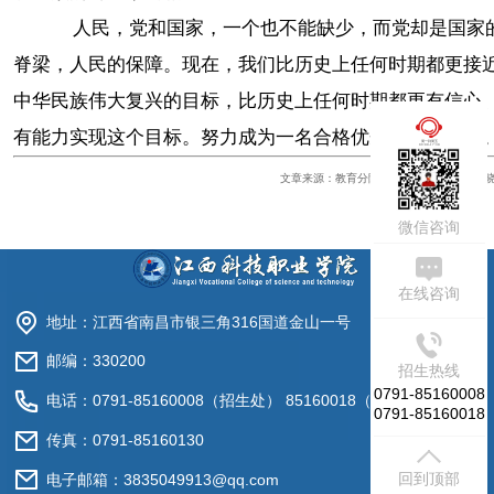
人民，党和国家，一个也不能缺少，而党却是国家
脊梁，人民的保障。现在，我们比历史上任何时期都更接
中华民族伟大复兴的目标，比历史上任何时期都更有信心
有能力实现这个目标。努力成为一名合格优秀的共产党员
周一到周五
09:00-17:30
文章来源：教育分院 编辑：王卓 审核：李
微信咨询
在线咨询
地址：江西省南昌市银三角316国道金山一号
邮编：330200
招生热线
0791-85160008
电话：0791-85160008（招生处） 85160018（就业处）
0791-85160018
传真：0791-85160130
回到顶部
电子邮箱：3835049913@qq.com