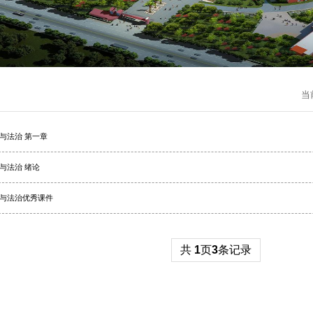
当
与法治 第一章
与法治 绪论
与法治优秀课件
共
1
页
3
条记录